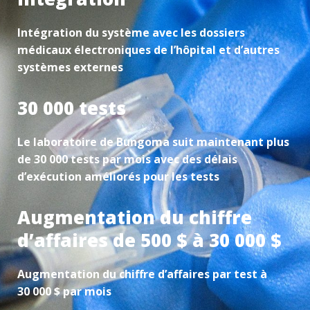
Intégration du système avec les dossiers
médicaux électroniques de l’hôpital et d’autres
systèmes externes
30 000 tests
Le laboratoire de Bungoma suit maintenant plus
de 30 000 tests par mois avec des délais
d’exécution améliorés pour les tests
Augmentation du chiffre
d’affaires de 500 $ à 30 000 $
Augmentation du chiffre d’affaires par test à
30 000 $ par mois