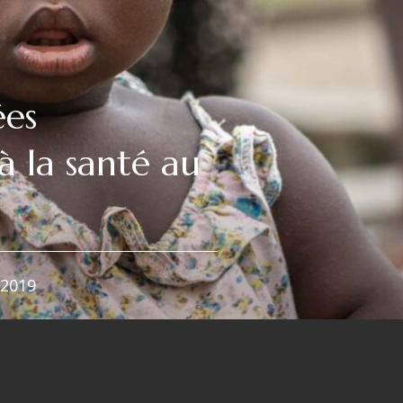
ées
à la santé au
2019