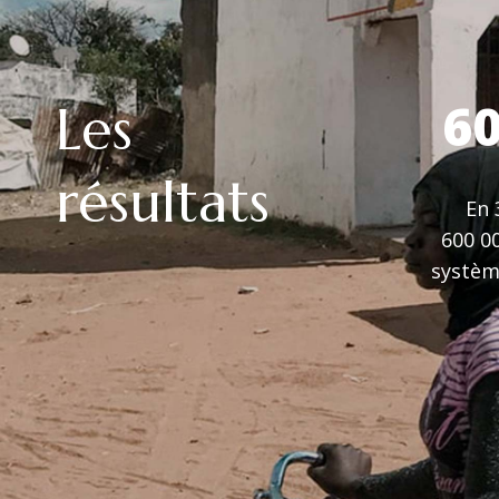
60
Les
résultats
En 
600 0
systèm