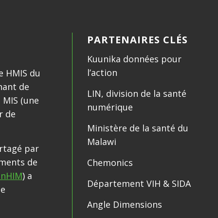
PARTENAIRES CLÉS
Kuunika données pour
l’action
ue HMIS du
nant de
LIN, division de la santé
s MIS (une
numérique
r de
Ministère de la santé du
Malawi
rtagé par
ements de
Chemonics
nHIM
) a
Département VIH & SIDA
ne
Angle Dimensions