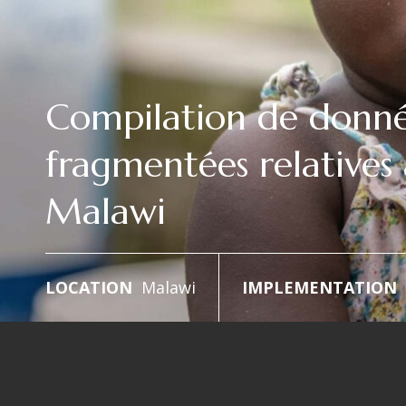
Compilation de donn
fragmentées relatives 
Malawi
LOCATION
Malawi
IMPLEMENTATION