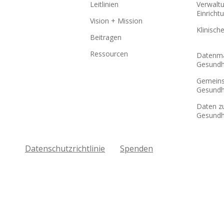
Leitlinien
Verwalt
Einricht
Vision + Mission
Klinisch
Beitragen
Ressourcen
Datenma
Gesundh
Gemein
Gesundh
Daten z
Gesundh
Datenschutzrichtlinie
Spenden