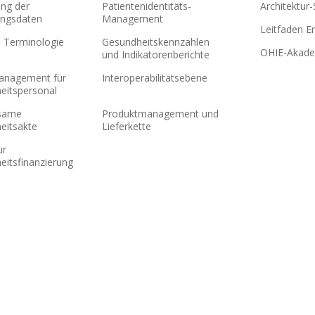
ung der
Patientenidentitäts-
Architektur-
ungsdaten
Management
Leitfaden Er
e Terminologie
Gesundheitskennzahlen
OHIE-Akad
und Indikatorenberichte
nagement für
Interoperabilitätsebene
eitspersonal
same
Produktmanagement und
eitsakte
Lieferkette
ur
eitsfinanzierung