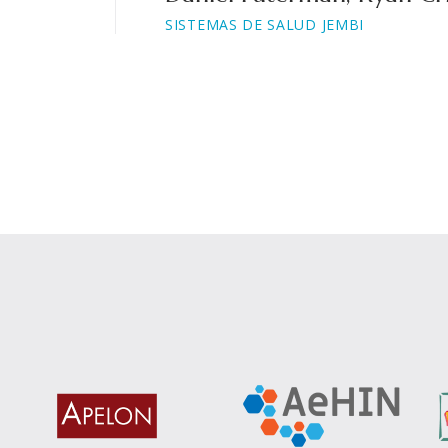
su misión.
Paul Biondich, MD, MS
REGENSTRIEF INSTITUTE