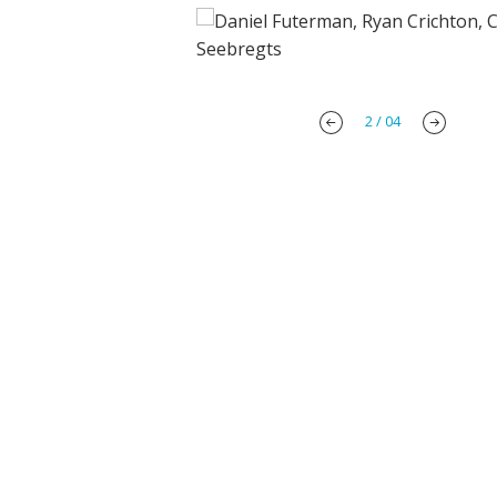
3
/
04