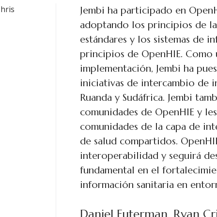
A medida que las economías 
empiezan a invertir en solucion
formas responsables de estruct
adelantado. Decidimos inverti
la comunidad OpenHIE porque 
solidaridad sobre la caridad. 
a estos entornos, podemos po
aspectos del proyecto y apren
integrar la información sanitari
Institute tiene más de 50 años 
establecimiento, mantenimient
y convenciones de sistemas de 
estamos entusiasmados con la 
experiencias junto con esta c
crecimiento de organizaciones