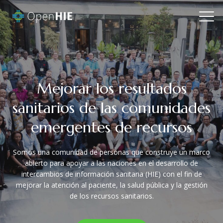
Mejorar los resultados
sanitarios de las comunidades
emergentes de recursos
Somos una comunidad de personas que construye un marco
abierto para apoyar a las naciones en el desarrollo de
intercambios de información sanitaria (HIE) con el fin de
mejorar la atención al paciente, la salud pública y la gestión
de los recursos sanitarios.