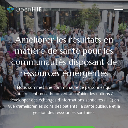
Améliorer les résultats en
matière de santé pour les
communautés disposant de
ressources émergentes
Nous sommes une communauté de personnes qui
construisent un cadre ouvert afin d’aider les nations à
développer des échanges d’informations sanitaires (HIE) en
vue d’améliorer les soins des patients, la santé publique et la
gestion des ressources sanitaires.