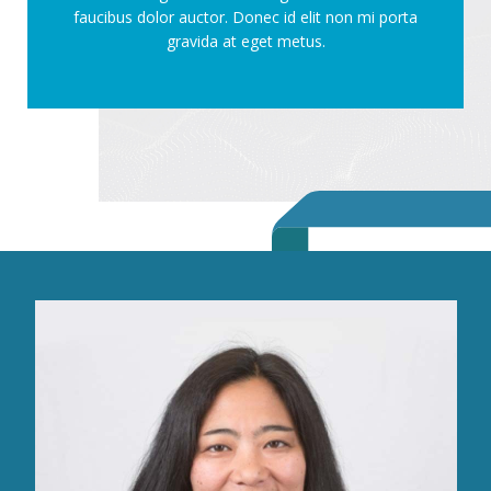
faucibus dolor auctor. Donec id elit non mi porta
gravida at eget metus.