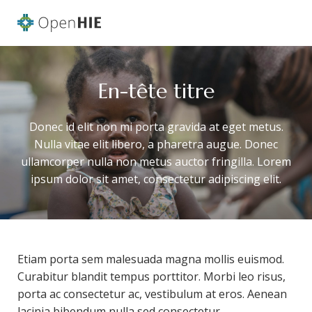
En-tête titre
Donec id elit non mi porta gravida at eget metus.
Nulla vitae elit libero, a pharetra augue. Donec
ullamcorper nulla non metus auctor fringilla. Lorem
ipsum dolor sit amet, consectetur adipiscing elit.
Etiam porta sem malesuada magna mollis euismod.
Curabitur blandit tempus porttitor. Morbi leo risus,
porta ac consectetur ac, vestibulum at eros. Aenean
lacinia bibendum nulla sed consectetur.