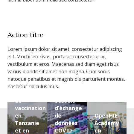
iser
cation
Action titre
Aborder
Lorem ipsum dolor sit amet, consectetur adipiscing
les
elit. Morbi leo risus, porta ac consectetur ac,
questions
vestibulum at eros. Maecenas sed diam eget risus
de
varius blandit sit amet non magna. Cum sociis
rie
prestation
natoque penatibus et magnis dis parturient montes,
de
Soutenir
nascetur ridiculus mus.
services
les
de
besoins
vaccination
d’échange
en
de
OpenHIE
Tanzanie
données
Academy
et en
COVID-
en